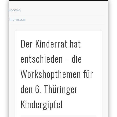
DIE NATURFREUNDEJUGEND
DER ZUKUNFTSVERTRAG
DER KINDERGIPFEL
MEDIEN & PRESSE
DER KINDERRAT
AKTUELLES
Kindergipfel
Kontakt
Impressum
Thüringen
Der Kinderrat hat
entschieden – die
Workshopthemen für
den 6. Thüringer
Kindergipfel